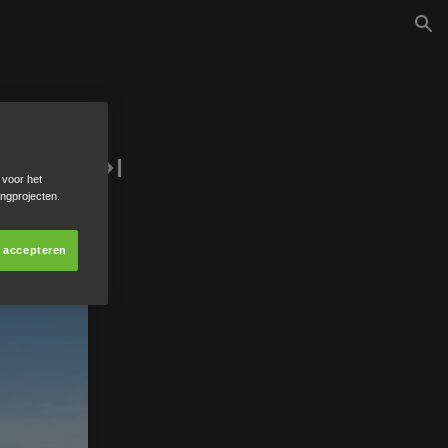
 voor het
ingprojecten.
s accepteren