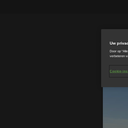
Uw priva
Door op “All
verbeteren v
Cookie-ins