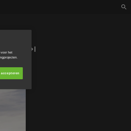
 voor het
ingprojecten.
s accepteren