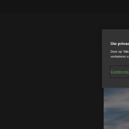
Uw priva
Door op “All
verbeteren v
Cookie-ins