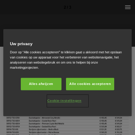
2 / 3
Uw privacy
Door op “Alle cookies accepteren” te klikken gaat u akkoord met het opslaan
van cookies op uw apparaat voor het verbeteren van websitenavigatie, het
analyseren van websitegebruik en om ons te helpen bij onze
marketingprojecten.
Alles afwijzen
Alle cookies accepteren
Cookie-instellingen